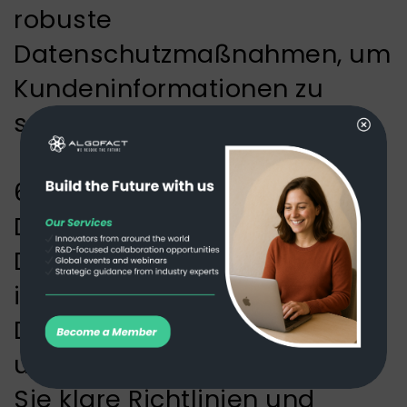
robuste
Datenschutzmaßnahmen, um
Kundeninformationen zu
schützen.
6- Fehlende
Datenverwaltung: Ein starker
Data-Governance-Rahmen
ist für eine effiziente
Datenverwaltung
unerlässlich. Lösung: Legen
Sie klare Richtlinien und