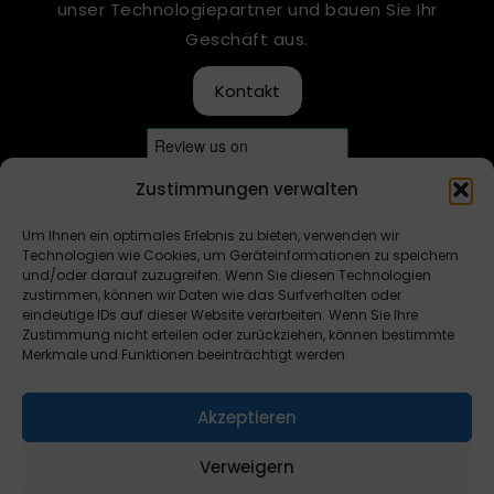
unser Technologiepartner und bauen Sie Ihr
Geschäft aus.
Kontakt
Zustimmungen verwalten
Um Ihnen ein optimales Erlebnis zu bieten, verwenden wir
Technologien wie Cookies, um Geräteinformationen zu speichern
und/oder darauf zuzugreifen. Wenn Sie diesen Technologien
zustimmen, können wir Daten wie das Surfverhalten oder
eindeutige IDs auf dieser Website verarbeiten. Wenn Sie Ihre
Zustimmung nicht erteilen oder zurückziehen, können bestimmte
ES
Merkmale und Funktionen beeinträchtigt werden.
FR
Urheberrecht ©
Datenschutzbestimmungen
Akzeptieren
RU
2024 ALGOFACT
Das Weißbuch
Quality
Inc.
AR
Verweigern
Certificate