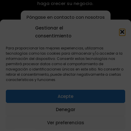
haga crecer su negocio.
Póngase en contacto con nosotros
Gestionar el
consentimiento
Para proporcionar las mejores experiencias, utilizamos
tecnologías como las cookies para almacenar y/o acceder a la
información del dispositivo. Consentir estas tecnologías nos
permitirá procesar datos como el comportamiento de
navegación o identificaciones únicas en este sitio. No consentir o
retirar el consentimiento, puede afectar negativamente a ciertas
FR
características y funciones.
DE
Acepte
RU
Copyright © 2024
Política de privacidad
El Libro
ALGOFACT Inc.
AR
Denegar
Blanco
Quality Certificate
TR
Política de Sistemas Integrados
Ver preferencias
de Gestión
EN