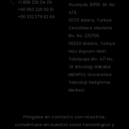
+1 888 226 04 09
Güzelyalı, 81155. Sk. No:
+90 850 226 93 10
4/6,
+90 532 379 62 64
01170 Adana, Türkiye
Cevizlidere, Mevlana
Blv. No: 221/105,
06520 Ankara, Türkiye
Hacı Bayram Mah.
Talatpaşa Blv. 4/1 No
:10 Altındağ-ANKARA
MEDIPOL Üniversitesi
Teknoloji Geliştirme
Merkezi
Póngase en contacto con nosotros,
conviértase en nuestro socio tecnológico y