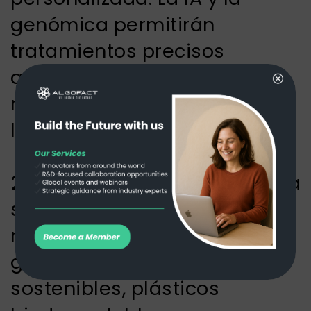
genómica permitirán
tratamientos precisos
adaptados a cada paciente,
mejorando los resultados de
la atención sanitaria.
2- Aplicaciones de la biología
sintética: Los organismos
modificados producirán a
gran escala combustibles
sostenibles, plásticos