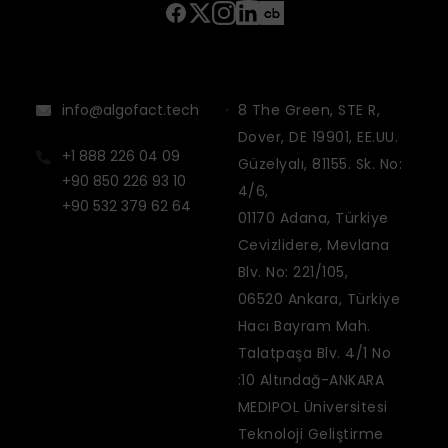
info@algofact.tech
8 The Green, STE R,
Dover, DE 19901, EE.UU.
+1 888 226 04 09
Güzelyalı, 81155. Sk. No:
+90 850 226 93 10
4/6,
+90 532 379 62 64
01170 Adana, Türkiye
Cevizlidere, Mevlana
Blv. No: 221/105,
06520 Ankara, Türkiye
Hacı Bayram Mah.
Talatpaşa Blv. 4/1 No
:10 Altındağ-ANKARA
MEDIPOL Üniversitesi
Teknoloji Geliştirme