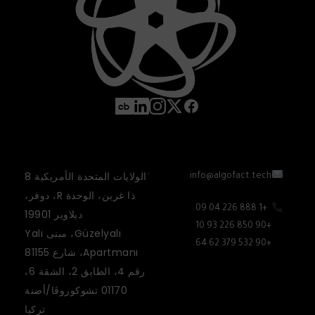
الولايات المتحدة الأمريكية 8
info@algofact.tech
ذا غرين، الوحدة R، دوفر،
+1 888 226 04 09
ديلاوير 19901
+90 850 226 93 10
Güzelyalı، مبنى Yalı
+90 532 379 62 64
Apartmanı، شارع 81155
رقم 4، الطابق 2، الشقة 6،
01170 تشوكوروڤا/أضنة
تركيا