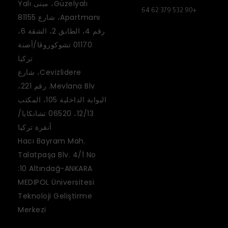
Güzelyalı، مبنى Yalı
+90 532 379 62 64
Apartmanı، شارع 81155
رقم 4، الطابق 2، الشقة 6،
01170 تشوكوروڤا/أضنة
تركيا
Cevizlidere، شارع
Mevlana Blv. رقم 221،
البوابة الداخلية 105، المكتب
12/13، 06520 تشانكايا/
أنقرة تركيا
Hacı Bayram Mah.
Talatpaşa Blv. 4/1 No
:10 Altındağ-ANKARA
MEDIPOL Üniversitesi
Teknoloji Geliştirme
Merkezi