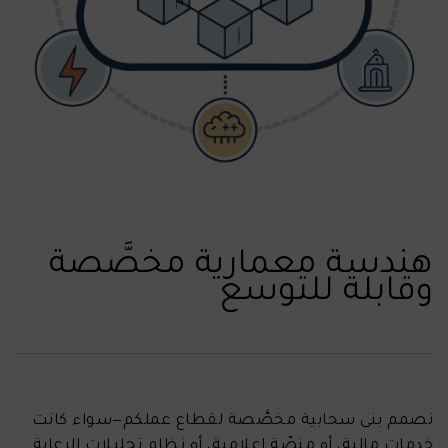
هندسة معمارية مخصَّصة
وقابلة للتوسع
نصمم بنى سحابية مخصَّصة لقطاع عملكم—سواء كانت
خدمات مالية، أو منصّة إعلامية، أو نظام تحليلات الرعاية