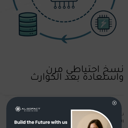
نسخ احتياطي مرن
واستعادة بعد الكوارث
نعتمد استراتيجيات نسخ احتياطي تراعي المناطق
الجغرافية، وسيناريوهات استعادة آلية تضمن حماية