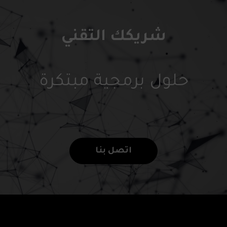
شريكك التقني
حلول برمجية مبتكرة
اتصل بنا