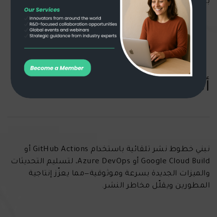
بياناتكم وخدماتكم من أي انقطاع أو خلل.
أتمتة DevOps وCI/CD
نبني خطوط نشر تلقائية باستخدام GitHub Actions أو
Google Cloud Build أو Azure DevOps، لتسليم التحديثات
والميزات الجديدة بسرعة وموثوقية—مما يعزّز إنتاجية
المطورين ويقلّل مخاطر النشر.