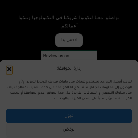
تواصلوا معنا لتكونوا شريكنا في التكنولوجيا وتنمّوا
أعمالكم.
اتصل بنا
إدارة الموافقة
لتوفير أفضل التجارب، نستخدم تقنيات مثل ملفات تعريف الارتباط لتخزين و/أو
الوصول إلى معلومات الجهاز. ستسمح لنا الموافقة على هذه التقنيات بمعالجة بيانات
مثل سلوك التصفح أو المعرفات الفريدة على هذا الموقع. عدم الموافقة أو سحب
ES
الموافقة، قد يؤثر سلباً على بعض الميزات والوظائف.
FR
قبول
DE
RU
حقوق النشر © 2024
الرفض
سياسة الخصوصية
الورقة البيضاء
ALGOFACT Inc.
Quality Certificate