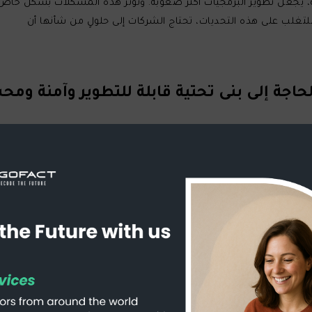
ة، يجعل تطوير البرمجيات أكثر صعوبة. وتؤثر هذه المشكلات بشكل خاص 
وللتغلب على هذه التحديات، تحتاج الشركات إلى حلولٍ من شأنها أن
على الشركات الحديثة بناء بنى تحتية آمنة وقابلة للتطوير. ومع ذلك، غالب
ت البيانات العالية، والتهديدات الأمنية المتطورة. هذه مشكلة كبيرة، خاص
ة العالية بشكل موثوق وفعال. يمكن أن يؤدي الفشل في تحسين البنى ا
 العملاء. لذلك، يجب أن تستثمر الشركات في حلول بنية تحتية قابلة للتط