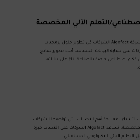
يعزز الذكاء الاصطناعي تطوير البرمجيات من خلال تمكين الشركات من إنشاء أنظمة أسرع وأكثر كفاءة وخالية من الأخطاء. تدعم شركة Algofact الشركات في تطوير حلول برمجيات
لاصطناعي تلبي أعلى معايير الجودة. بالإضافة إلى ذلك، يمثل أمن البيانات أولوية قصوى، وتساعد Algofact الشركات على حماية البيانات الحساسة أثناء تطوير نماذج
 من بناء حلول ذكاء اصطناعي خاصة بالصناعة بناءً على بياناتها
.
حابة والذكاء الاصطناعي وإنترنت الأشياء لمعالجة أهم التحديات التي تواجهها الشركات.
من خلال إعطاء الأولوية لأمن البيانات وتمكين تطوير أنظمة مدعومة بالذكاء الاصطناعي ونماذج الذكاء الاصطناعي/التعلم الآلي المخصصة، تساعد Algofact الشركات على اكتساب ميزة