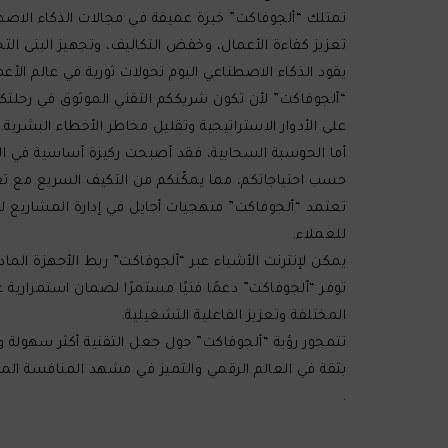
تمتلك “ألجوفاكت” خبرة عميقة في مجالات الذكاء الاصطن
تعزيز كفاءة الأعمال، وخفض التكاليف، وتجهيز البنى الت
يقود الذكاء الاصطناعي اليوم تحولات ثورية في عالم ال
“ألجوفاكت” لأن تكون شريككم التقني الموثوق في رحلتكم 
على الأدوار الاستراتيجية وتقليل مخاطر الأخطاء البشرية.
أما الحوسبة السحابية، فقد أصبحت ركيزة أساسية في الت
حسب احتياجاتكم، مما يمكّنكم من التكيف السريع مع تغي
تعتمد “ألجوفاكت” منهجيات أجايل في إدارة المشاريع ل
للعملاء.
يمكن لإنترنت الأشياء عبر “ألجوفاكت” ربط الأجهزة المادي
توفر “ألجوفاكت” دعمًا فنيًا مستمرًا لضمان استمراري
المختلفة وتعزيز الفاعلية التشغيلية.
تتمحور رؤية “ألجوفاكت” حول جعل التقنية أكثر سهولة و
بثقة في العالم الرقمي والتميز في مشهد المنافسة الم
.