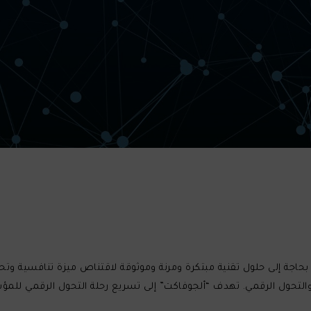
حاجة إلى حلول تقنية مبتكرة ومرنة وموثوقة لاقتناص ميزة تنافسية وتح
والتحول الرقمي. تهدف “ألجوفاكت” إلى تسريع رحلة التحول الرقمي للم