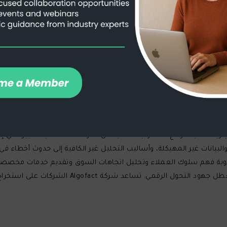
 وقابلية التوسع، ومع ذلك لا تزال العديد من الشركات تكافح من أجل اس
لتكامل مع الأنظمة الحالية، والاعتماد على البنية التحتية التقليدية. ف
جيا السحابية.
ارية الحديثة، ومع ذلك تواجه العديد من المؤسسات تحديات كبيرة في إدا
لبيانات غير المهيكلة، وأساليب التحليل غير الكافية إلى حدوث أخطاء في ع
عوبة فهم سلوك العملاء وتحليل اتجاهات السوق وتقديم خدمات مخصصة. ف
ميزة تنافسية، فإن التكامل غير الفعال لهذه الأنظم