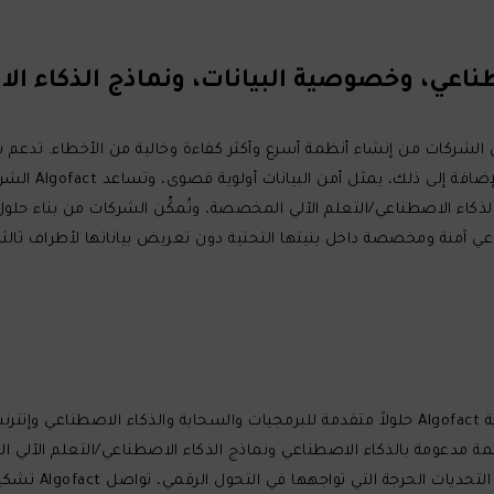
مدعومة بالذكاء ا
عي. تتخصص شركة Algofact في نماذج الذكاء الاصطناعي/التعلم الآلي المخصصة، وتُمكِّن الشركات
 آمنة ومخصصة داخل بنيتها التحتية دون تعريض بياناتها لأطراف ثالثة
من خلال نهجها المبتكر في قطاع التكنولوجيا، توفر شركة Algofact حلولاً متقدمة للبرمجيات والس
ا في التحول الرقمي، تواصل Algofact تشكيل النظام البيئي التكنولوجي المستقبلي.