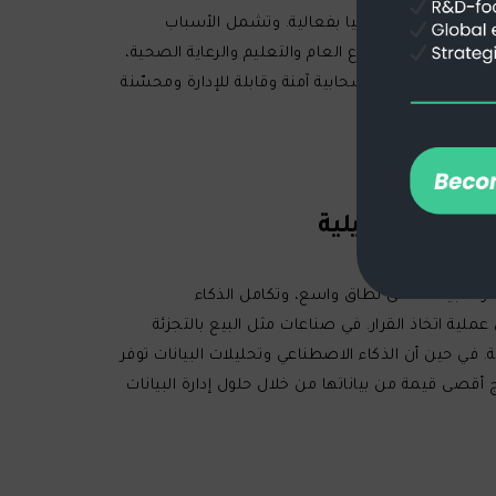
تخدام هذه التكنولوجيا بفعالية. وتشمل الأسباب
ي صناعات مثل القطاع العام والتعليم والرعاية الصحية،
يؤدي الفشل في تبني الحوسبة السحابية بفعالية إلى عدم الكفاءة التشغيلية وارتفاع التكاليف. ولمعالجة هذه المشكلة، توفر شركة Algofact حلولاً سحابية آمنة وقابلة للإدارة ومحسّنة
رة البيانات على نطاق واسع، وتكامل الذكاء
ملية اتخاذ القرار. في صناعات مثل البيع بالتجزئة
ي حين أن الذكاء الاصطناعي وتحليلات البيانات توفر
ة يعطل جهود التحول الرقمي. تساعد شركة Algofact الشركات على استخراج أقصى قيمة من بياناتها من خلال حلول إدارة البيانات