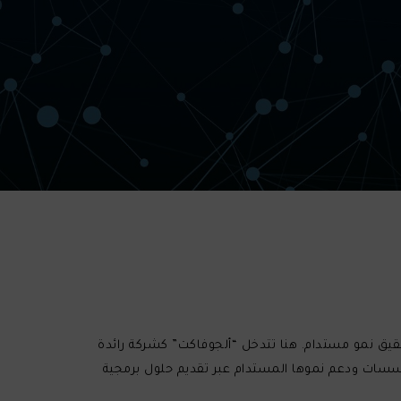
قيق نمو مستدام. هنا تتدخل “ألجوفاكت” كشركة رائدة
ؤسسات ودعم نموها المستدام عبر تقديم حلول برمجية