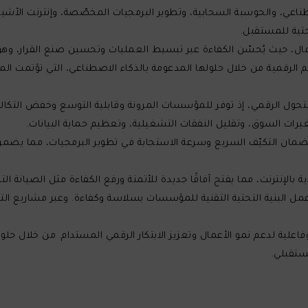
اعي، والحوسبة السحابية، وتطوير البرمجيات المخصّصة، وإنترنت الأشيا
حتية للمستقبل.
أعمال، حيث يُحسّن الكفاءة عبر تبسيط العمليات وتحسين صنع القرار، وه
الرقمية من خلال حلولها المدعومة بالذكاء الاصطناعي، التي تؤتمت المه
حول الرقمي، إذ توفر للمؤسسات المرونة وقابلية التوسع وخفض التكاليف
رات السوق، وتقليل النفقات التشغيلية، وتعظيم حماية البيانات.
ضمان التكيّف السريع وسرعة الاستجابة في تطوير البرمجيات، مما يضمن 
ة بالإنترنت، مما يفتح آفاقًا جديدة للأتمتة ورفع الكفاءة مثل الصيانة ا
ة عمل البنية التحتية التقنية للمؤسسات بسلاسة وكفاءة. وعبر مشاريع
فاعلية لدعم نمو الأعمال وتعزيز الابتكار الرقمي المستدام. من خلال 
ستقبلي.