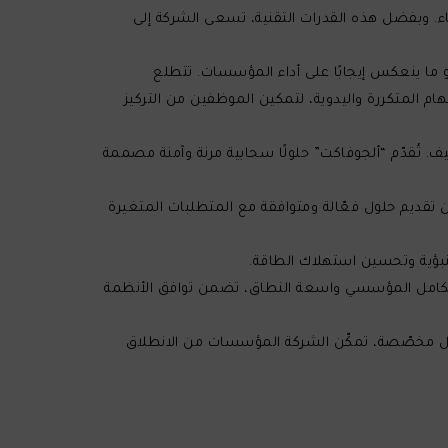
ء. وبفضل هذه القدرات التقنية، تسعى الشركة إلى
و ما ينعكس إيجابًا على أداء المؤسسات. تتطلع
ام المتكررة واليدوية، لتمكين الموظفين من التركيز
. تُقدّم “ألجوفاكت” حلولًا سحابية مرنة وآمنة مصممة
تقديم حلول فعّالة ومتوافقة مع المتطلبات المتغيرة
لتنبؤية وتحسين استهلاك الطاقة.
 التكامل المؤسسي واسعة النطاق، تضمن توافق الأنظمة
حلول مخصّصة، تمكّن الشركة المؤسسات من الانطلاق