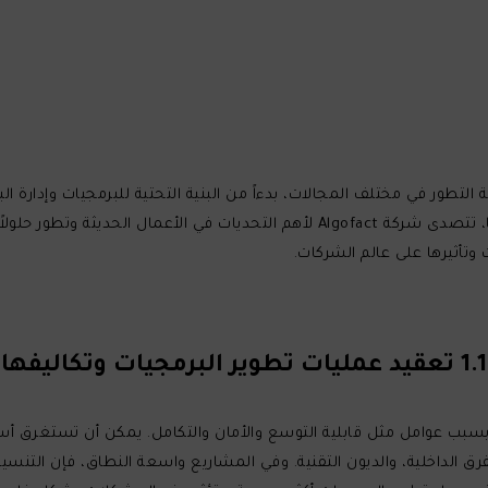
طور في مختلف المجالات، بدءاً من البنية التحتية للبرمجيات وإدارة البيا
وباعتبارها شركة تقدم حلولاً مبتكرة في قطاع التكنولوجيا، تتصدى شركة Algofact لأه
وتأثيرها على عالم الشركات.
1.1 تعقيد عمليات تطوير البرمجيات وتكاليفها
 عوامل مثل قابلية التوسع والأمان والتكامل. يمكن أن تستغرق أساليب 
رق الداخلية، والديون التقنية. وفي المشاريع واسعة النطاق، فإن التنس