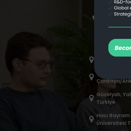
+1-888-22
8 The Green, 
Cevizlidere, M
Çankaya/Anka
Güzelyalı, Yal
Türkiye
Hacı Bayram 
Üniversitesi 