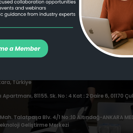
6-04-09
+ 90-850-226-93-10
+ 90
info@algofact.tech
STE R, Dover, DE 19901, USA
evlana Blv. No:221 İç kapı No : 105 Ofis : 12/13, 06520
ra, Türkiye
ı Apartmanı, 81155. Sk. No : 4 Kat : 2 Daire 6, 01170
Mah. Talatpaşa Blv. 4/1 No :10 Altındağ-ANKARA ME
Teknoloji Geliştirme Merkezi