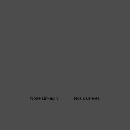
Carrière - Postes à pourvoi
Contacter LinkedIn
Notre LinkedIn
Nos carrières