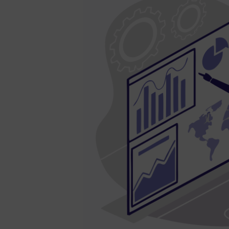
e nous
 les
ies.
us
r,
Nous
jouer