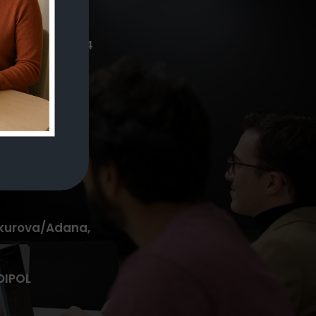
-532-379-62-64
 Çukurova/Adana,
DIPOL