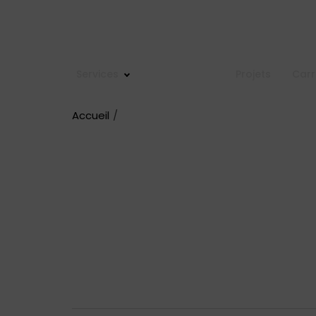
Services
A propos de
Projets
Carr
Accueil
À propos 
nous