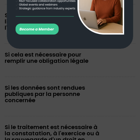
Si le traitement est directement
lié à l'établissement ou à
l'exécution d'un contrat
Si cela est nécessaire pour
remplir une obligation légale
Si les données sont rendues
publiques par la personne
concernée
Si le traitement est nécessaire à
la constatation, à l'exercice ou à
la sauvegarde d'un droit en