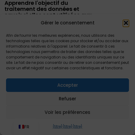
Apprendre l'objectif du
traitement des données et
savoir si elles sont utilisées aux
fins prévues
Gérer le consentement
Afin de fournir les meilleures expériences, nous utilisons des
technologies telles que les cookies pour stocker et/ou accéder aux
Connaître les tiers auxquels
informations relatives à l'appareil. Le fait de consentir à ces
leurs données personnelles sont
technologies nous permettra de traiter des données telles que le
comportement de navigation ou des identifiants uniques sur ce
transférées à l'intérieur ou à
site. Le fait de ne pas consentir ou de retirer son consentement peut
l'extérieur du pays
ES
avoir un effet négatif sur certaines caractéristiques et fonctions.
DE
Accepter
RU
Demander la correction de
données incomplètes ou
AR
Refuser
incorrectes
TR
Voir les préférences
EN
{titre}
{titre}
{titre}
FR
Demander l'effacement ou la
destruction de données à