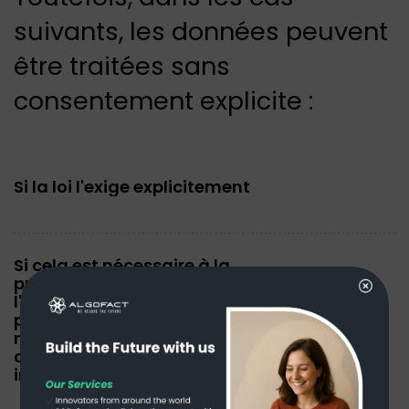
suivants, les données peuvent
être traitées sans
consentement explicite :
Si la loi l'exige explicitement
Si cela est nécessaire à la
protection de la vie ou de
l'intégrité physique d'une
personne qui n'est pas en
mesure de donner son
consentement en raison d'une
impossibilité réelle