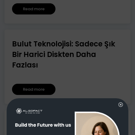
Read more
Bulut Teknolojisi: Sadece Şık
Bir Harici Diskten Daha
Fazlası
Read more
Siber Güvenlik: Sadece Bir BT
Sorunu Değil