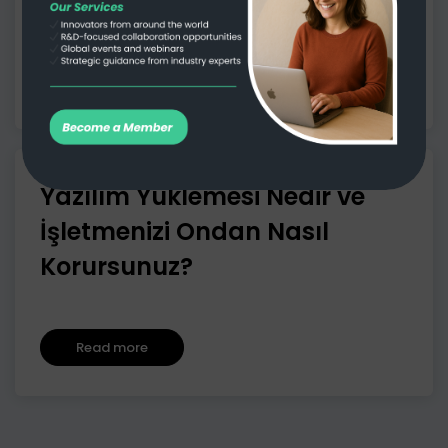
Read more
Yazılım Yüklemesi Nedir ve
İşletmenizi Ondan Nasıl
Korursunuz?
Read more