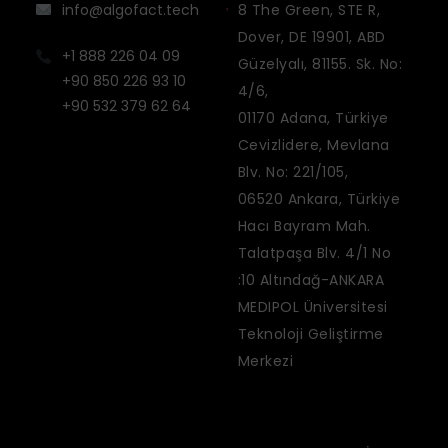
info@algofact.tech
8 The Green, STE R,
Dover, DE 19901, ABD
+1 888 226 04 09
Güzelyalı, 81155. Sk. No:
+90 850 226 93 10
4/6,
+90 532 379 62 64
01170 Adana, Türkiye
Cevizlidere, Mevlana
Blv. No: 221/105,
06520 Ankara, Türkiye
Hacı Bayram Mah.
Talatpaşa Blv. 4/1 No
:10 Altındağ-ANKARA
MEDIPOL Üniversitesi
Teknoloji Geliştirme
Merkezi