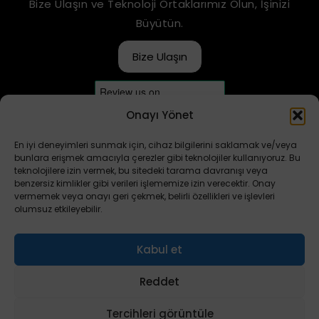
Bize Ulaşın ve Teknoloji Ortaklarımız Olun, İşinizi
Büyütün.
Bize Ulaşın
Onayı Yönet
En iyi deneyimleri sunmak için, cihaz bilgilerini saklamak ve/veya
bunlara erişmek amacıyla çerezler gibi teknolojiler kullanıyoruz. Bu
teknolojilere izin vermek, bu sitedeki tarama davranışı veya
benzersiz kimlikler gibi verileri işlememize izin verecektir. Onay
vermemek veya onayı geri çekmek, belirli özellikleri ve işlevleri
ES
olumsuz etkileyebilir.
FR
Kabul et
DE
Telif Hakkı © 2024
Gizlilik Politikası
Beyaz Kitap
ALGOFACT Inc.
RU
Reddet
Quality Certificate
AR
Entegre Yönetim Sistemleri
Tercihleri görüntüle