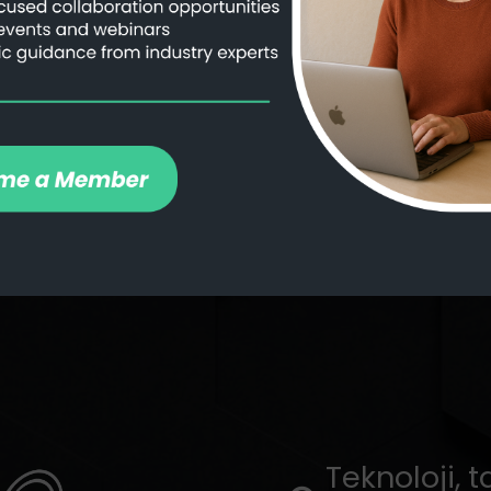
utkulu ve yetenekli bireyler arıyoru
t olmanız fark etmez; ALGOFACT, b
için heyecan verici fırsatlar sunar
Teknoloji, 