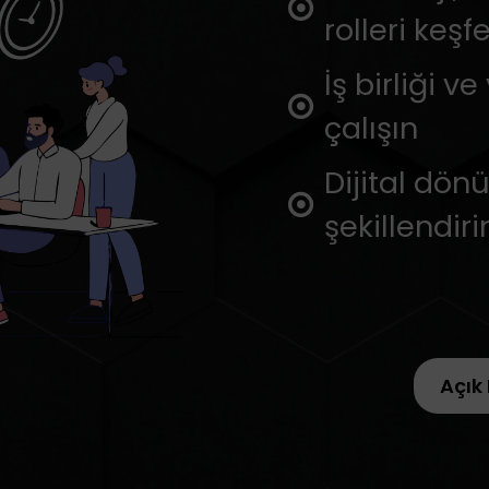
rolleri keşf
İş birliği v
çalışın
Dijital dö
şekillendiri
Açık