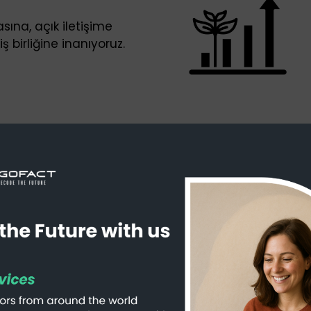
sına, açık iletişime
iş birliğine inanıyoruz.
Açık Pozisyonlar