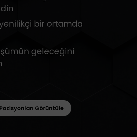
edin
e yenilikçi bir ortamda
nüşümün geleceğini
n
 Pozisyonları Görüntüle