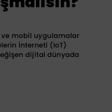
ışmalısın?
b ve mobil uygulamalar
erin İnterneti (IoT)
değişen dijital dünyada