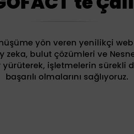
OFACT'te Çal
önüşüme yön veren yenilikçi we
ay zeka, bulut çözümleri ve Nesnel
 yürüterek, işletmelerin sürekli 
başarılı olmalarını sağlıyoruz.