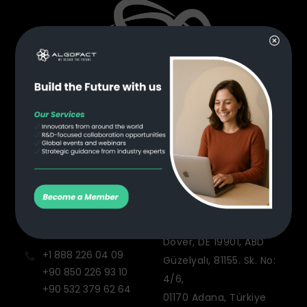
info@algofact.tech
8 The Green, STE R,
Dover, DE 19901, ABD
+1 888 226 04 09
Güzelyalı, 81155. Sk. No:
+90 850 226 93 10
4/6,
+90 532 379 62 64
01170 Adana, Türkiye