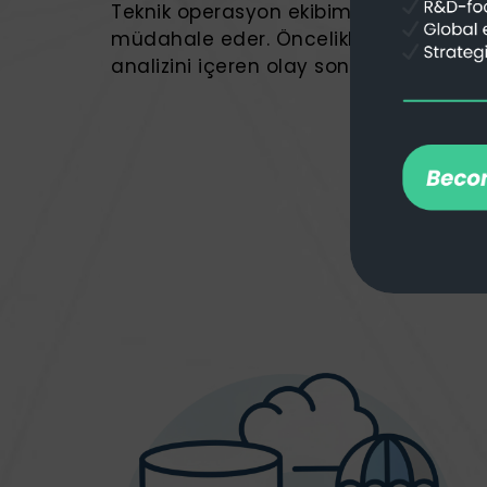
Teknik operasyon ekibimiz, herhangi bi
müdahale eder. Öncelikli destek kanalla
analizini içeren olay sonrası raporla