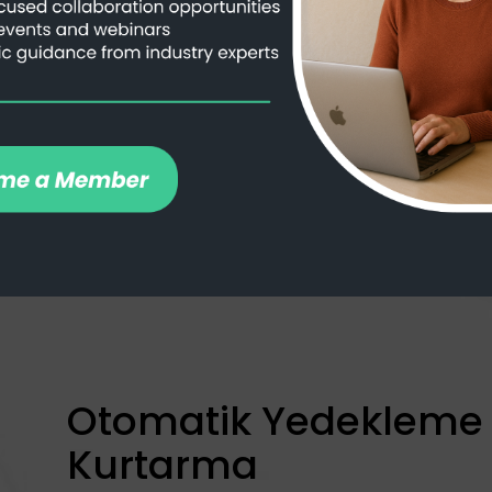
r sorun yaşandığında hızlı bir şekilde
rı, ayrıntılı olay takibi ve kök neden
malarla tam çözüm sağlarız.
Otomatik Yedekleme 
Kurtarma