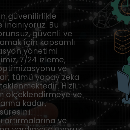
n güvenilirlikle
 inanıyoruz. Bu
orunsuz, güvenli ve
ğlamak için kapsamlı
rasyon yönetimi
imiz, 7/24 izleme,
 optimizasyonu ve
lar; tümü yapay zeka
eklenmektedir. Hızlı
 ölçeklendirmeye ve
arına kadar,
süresini
ı artırmalarına ve
a yardımcı oluyoruz.