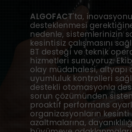
ALGOFACT
'ta, inovasyonu
desteklenmesi gerektiğine
nedenle, sistemlerinizin s
kesintisiz çalışmasını sa
BT desteği ve teknik ope
hizmetleri sunuyoruz. Ekib
olay müdahalesi, altyapı
uyumluluk kontrolleri sağ
destekli otomasyonla dest
sorun çözümünden sistem
proaktif performans ayarl
organizasyonların kesinti 
azaltmalarına, dayanıklılığ
büyümeye odaklanmaların