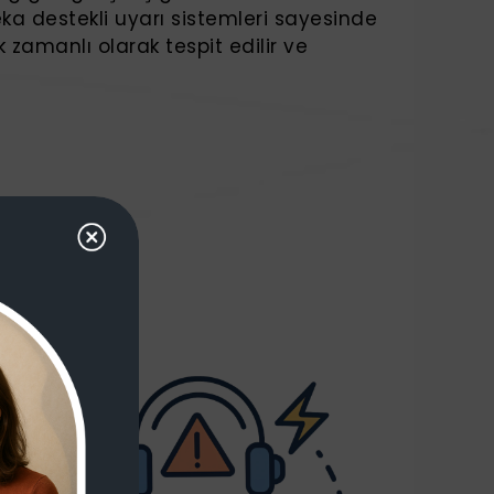
zeka destekli uyarı sistemleri sayesinde
 zamanlı olarak tespit edilir ve