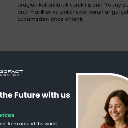
araçları kullanılarak sürekli izlenir. Yapay 
anormallikler ve potansiyel sorunlar gerçek
büyümeden önce önlenir.
esi ve Özel Destek