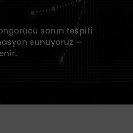
 öngörücü sorun tespiti
otomasyon sunuyoruz —
enir.