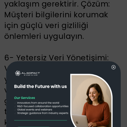
yaklaşım gerektirir. Çözüm:
Müşteri bilgilerini korumak
için güçlü veri gizliliği
önlemleri uygulayın.
6- Yetersiz Veri Yönetişimi:
Veriyi etkili şekilde
yönetebilmek için güçlü bir
veri yönetişimi çerçevesi
gereklidir. Çözüm: Veri
toplama, saklama ve
kullanımına yönelik net