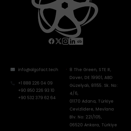
info@algofact.tech
8 The Green, STE R,
Dover, DE 19901, ABD
+1 888 226 04 09
Güzelyalı, 81155. Sk. No:
+90 850 226 93 10
4/6,
+90 532 379 62 64
01170 Adana, Türkiye
Cevizlidere, Mevlana
Blv. No: 221/105,
06520 Ankara, Türkiye